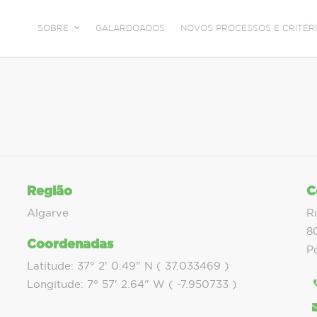
SOBRE
GALARDOADOS
NOVOS PROCESSOS E CRITÉRI
Região
C
Algarve
R
8
Coordenadas
P
Latitude: 37° 2' 0.49" N ( 37.033469 )
Longitude: 7° 57' 2.64" W ( -7.950733 )