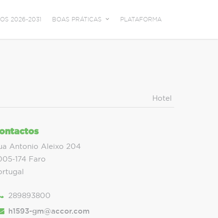
OS 2026-2031
BOAS PRÁTICAS
PLATAFORMA
Hotel
ontactos
ua Antonio Aleixo 204
005-174 Faro
ortugal
289893800
h1593-gm@accor.com