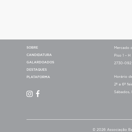
SOBRE
Mercado de
CANDIDATURA
Piso 1 – H
GALARDOADOS
2730-092
DESTAQUES
Horário d
PLATAFORMA
2ª a 6ª fe
Sábados, 
© 2026 Associação Ba