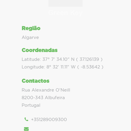
Região
Algarve
Coordenadas
Latitude: 37° 7' 34.10" N ( 37.126139 )
Longitude: 8° 32' 11.11" W ( -8.53642 )
Contactos
Rua Alexandre O'Neill
8200-343 Albufeira
Portugal
+351289009300