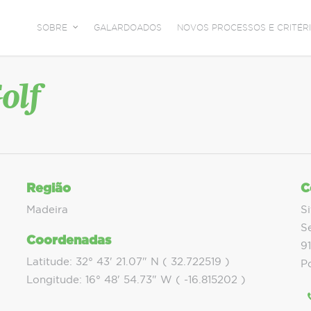
SOBRE
GALARDOADOS
NOVOS PROCESSOS E CRITÉRI
olf
Região
C
Madeira
S
S
Coordenadas
9
Latitude: 32° 43' 21.07" N ( 32.722519 )
P
Longitude: 16° 48' 54.73" W ( -16.815202 )