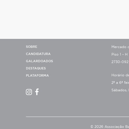
SOBRE
Mercado de
CANDIDATURA
Piso 1 – H
GALARDOADOS
2730-092
DESTAQUES
Horário d
PLATAFORMA
2ª a 6ª fe
Sábados, 
© 2026 Associação Ba