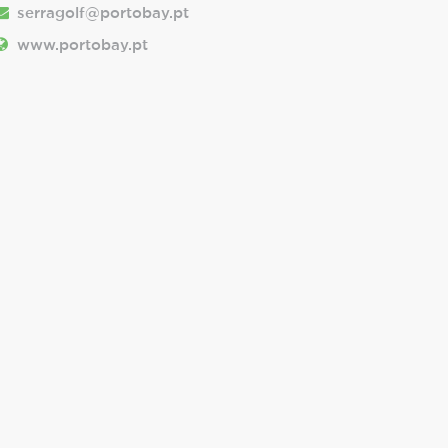
serragolf@portobay.pt
www.portobay.pt