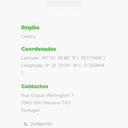
Região
Centro
Coordenadas
Latitude: 39° 10' 38.88" N ( 39.177466 )
Longitude: 9° 21' 21.04" W ( -9.355844
)
Contactos
Rua Duque Wellington 7
2560-100 Maceira TVD
Portugal
261984195