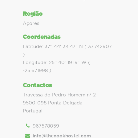
Região
Açores
Coordenadas
Latitude: 37° 44' 34.47" N ( 37.742907
)
Longitude: 25° 40' 19.19" W (
-25.671998 )
Contactos
Travessa do Pedro Homem nº 2
9500-098 Ponta Delgada
Portugal
967578059
info@thenookhostel.com