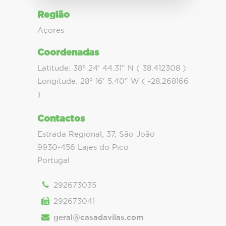
Região
Açores
Coordenadas
Latitude: 38° 24' 44.31" N ( 38.412308 )
Longitude: 28° 16' 5.40" W ( -28.268166
)
Contactos
Estrada Regional, 37, São João
9930-456 Lajes do Pico
Portugal
292673035
292673041
geral@casadavilas.com