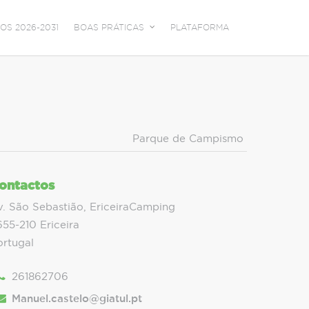
OS 2026-2031
BOAS PRÁTICAS
PLATAFORMA
Parque de Campismo
ontactos
v. São Sebastião, EriceiraCamping
655-210 Ericeira
ortugal
261862706
Manuel.castelo@giatul.pt