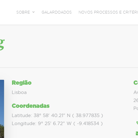
SOBRE
GALARDOADOS
NOVOS PROCESSOS E CRITÉRI
g
Região
C
Lisboa
A
2
Coordenadas
P
Latitude: 38° 58' 40.21" N ( 38.977835 )
Longitude: 9° 25' 6.72" W ( -9.418534 )