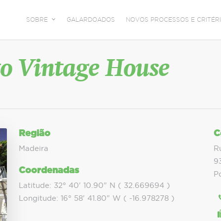
SOBRE
GALARDOADOS
NOVOS PROCESSOS E CRITÉRI
to Vintage House
Região
C
Madeira
R
9
Coordenadas
P
Latitude: 32° 40' 10.90" N ( 32.669694 )
Longitude: 16° 58' 41.80" W ( -16.978278 )