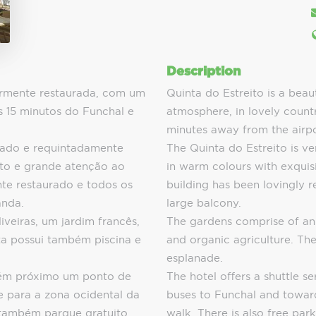
Description
armente restaurada, com um
Quinta do Estreito is a beaut
 15 minutos do Funchal e
atmosphere, in lovely count
minutes away from the airpo
rado e requintadamente
The Quinta do Estreito is ve
to e grande atenção ao
in warm colours with exquisi
nte restaurado e todos os
building has been lovingly 
anda.
large balcony.
veiras, um jardim francês,
The gardens comprise of an 
nta possui também piscina e
and organic agriculture. Th
esplanade.
bém próximo um ponto de
The hotel offers a shuttle se
e para a zona ocidental da
buses to Funchal and towards
m também parque gratuito
walk. There is also free par