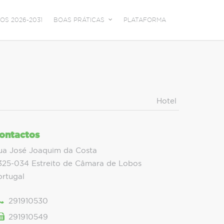
OS 2026-2031
BOAS PRÁTICAS
PLATAFORMA
Hotel
ontactos
ua José Joaquim da Costa
325-034 Estreito de Câmara de Lobos
ortugal
291910530
291910549