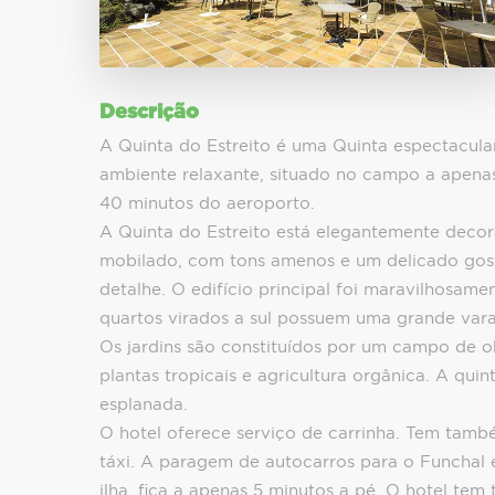
Descrição
A Quinta do Estreito é uma Quinta espectacul
ambiente relaxante, situado no campo a apenas
40 minutos do aeroporto.
A Quinta do Estreito está elegantemente deco
mobilado, com tons amenos e um delicado gos
detalhe. O edifício principal foi maravilhosame
quartos virados a sul possuem uma grande var
Os jardins são constituídos por um campo de oli
plantas tropicais e agricultura orgânica. A qui
esplanada.
O hotel oferece serviço de carrinha. Tem tam
táxi. A paragem de autocarros para o Funchal 
ilha, fica a apenas 5 minutos a pé. O hotel te