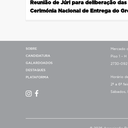
Reunião de Júri para deliberação das
Cerimónia Nacional de Entrega do Gr
SOBRE
Mercado de
CANDIDATURA
Piso 1 – H
GALARDOADOS
2730-092
DESTAQUES
Horário d
PLATAFORMA
2ª a 6ª fe
Sábados, 