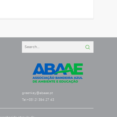
greenkey@abaae.pt
Tel:+351 21 394 27 43